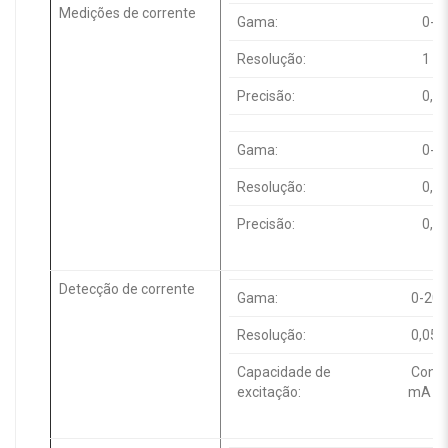
Medições de corrente
Gama:
0-1 
Resolução:
1 m
Precisão:
0,2%
Gama:
0-3
Resolução:
0,0
Precisão:
0,05
Detecção de corrente
Gama:
0-20 
Resolução:
0,05%
Capacidade de
Confo
excitação:
mA