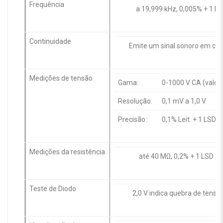
Frequência
a 19,999 kHz, 0,005% + 1 L
Continuidade
Emite um sinal sonoro em caso
Medições de tensão
Gama:
0-1000 V CA (valor 
Resolução:
0,1 mV a 1,0 V
Precisão:
0,1% Leit. + 1 LSD 
Medições da resistência
até 40 MΩ, 0,2% + 1 LSD
Teste de Diodo
2,0 V indica quebra de tensã