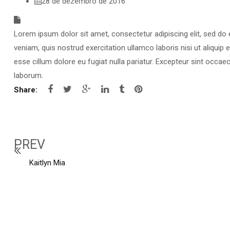
28 de dezembro de 2016
Lorem ipsum dolor sit amet, consectetur adipiscing elit, sed do
veniam, quis nostrud exercitation ullamco laboris nisi ut aliquip
esse cillum dolore eu fugiat nulla pariatur. Excepteur sint occaec
laborum.
Share:
PREV
Kaitlyn Mia