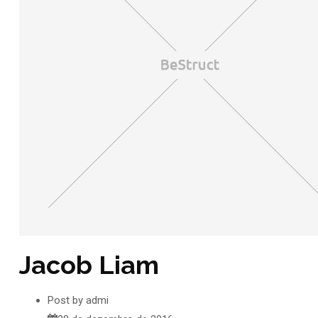
Jacob Liam
Post by
admi