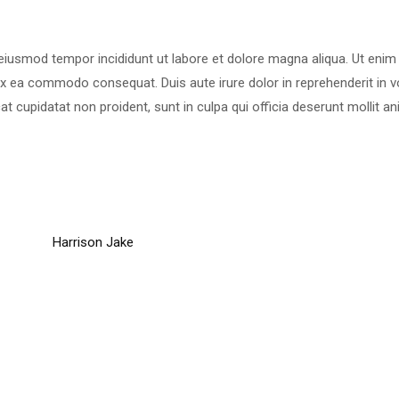
 eiusmod tempor incididunt ut labore et dolore magna aliqua. Ut eni
 ex ea commodo consequat. Duis aute irure dolor in reprehenderit in vo
at cupidatat non proident, sunt in culpa qui officia deserunt mollit an
Harrison Jake