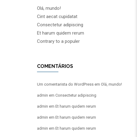
Olá, mundo!
Cint aecat cupidatat
Consectetur adipiscing
Et harum quidem rerum
Contrary to a populer
COMENTÁRIOS
Um comentarista do WordPress
em
Olá, mundo!
admin
em
Consectetur adipiscing
admin
em
Et harum quidem rerum
admin
em
Et harum quidem rerum
admin
em
Et harum quidem rerum